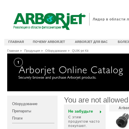
идеоканал Arborjet
Лидер в области 
ГЛАВНАЯ
ПОЧЕМУ ARBORJET
ARBORJET ДЛЯ ВАС
БОЛЕЗ
Главная
Продукция
Оборудование
QUIK-jet Kit
You are not allowed
Оборудование
Arbo
Препараты
Не забудьте
С этим
Плаги
продуктом часто
покупают.