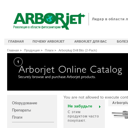
идеоканал Arborjet
Лидер в области 
ГЛАВНАЯ
ПОЧЕМУ ARBORJET
ARBORJET ДЛЯ ВАС
БОЛЕЗ
Главная
Продукция
Плаги
Arborplug Drill Bits (2-Pack)
You are not allowed to execute con
Оборудование
Arborpl
Не забудьте
Препараты
С этим
продуктом часто
Плаги
покупают.