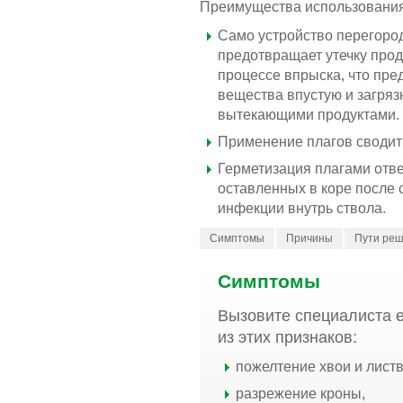
Преимущества использования
Само устройство перегород
й видеоканал Arborjet
предотвращает утечку прод
процессе впрыска, что пр
вещества впустую и загря
вытекающими продуктами.
Применение плагов сводит
Герметизация плагами отве
оставленных в коре после
инфекции внутрь ствола.
Симптомы
Причины
Пути ре
Симптомы
Вызовите специалиста 
из этих признаков:
пожелтение хвои и лист
разрежение кроны,