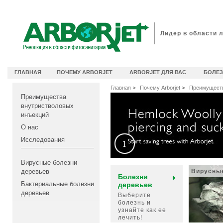
идеоканал Arborjet
Лидер в области 
ГЛАВНАЯ
ПОЧЕМУ ARBORJET
ARBORJET ДЛЯ ВАС
БОЛЕЗ
Главная
Почему Arborjet
Преимуществ
Преимущества
внутристволовых
инъекций
О нас
Исследования
Вирусные болезни
деревьев
Вирусны
Болезни
Бактериальные болезни
деревьев
деревьев
Выберите
болезнь и
узнайте как ее
лечить!