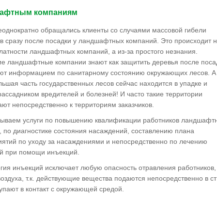
афтным компаниям
еоднократно обращались клиенты со случаями массовой гибели
в сразу после посадки у ландшафтных компаний. Это происходит 
алатности ландшафтных компаний, а из-за простого незнания.
е ландшафтные компании знают как защитить деревья после поса
ют информацием по санитарному состоянию окружающих лесов. А
льшая часть государственных лесов сейчас находится в упадке и
рассадником вредителей и болезней! И часто такие территории
ют непосредственно к территориям заказчиков.
ываем услуги по повышению квалификации работников ландшафт
, по диагностике состояния насаждений, составлению плана
ятий по уходу за насаждениями и непосредственно по лечению
й при помощи инъекций.
гия инъекций исключает любую опасность отравления работников,
воздуха, т.к. действующие вещества подаются непосредственно в с
тупают в контакт с окружающей средой.