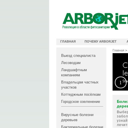
Официальный видеоканал Arborjet
ГЛАВНАЯ
ПОЧЕМУ ARBORJET
Главная
Выезд специалиста
Лесоводам
Ландшафтным
компаниям
Владельцам частных
участков
Коттеджным посёлкам
Боле
Городское озеленение
дере
Выбе
Вирусные болезни
забол
деревьев
узнай
лечит
Бактериальные болезни