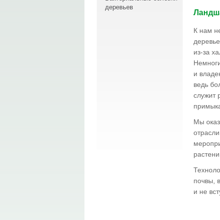
деревьев
Ландш
К нам н
деревье
из-за х
Немноги
и владе
ведь бо
служит 
примыка
Мы оказ
отрасли
меропри
растени
Техноло
почвы, 
и не вс