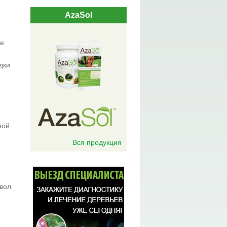
AzaSol
не
дки
ной
Вся продукция
твол