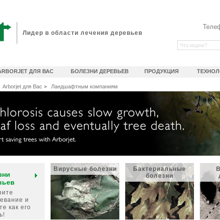
Теле
Лидер в области лечения деревьев
ARBORJET ДЛЯ ВАС
БОЛЕЗНИ ДЕРЕВЬЕВ
ПРОДУКЦИЯ
ТЕХНОЛ
Arborjet для Вас
Ландшафтным компаниям
Вирусные болезни
Бактериальные
В
зни
болезни
вьев
рите
евание и
те как его
ь!