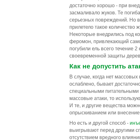
достаточно хорошо - при внед
засмаливало жуков. Те погиба
серьезных повреждений. Но в
прилетело такое количество жу
Некоторые внедрились под ко
феромон, привлекающий самок
погубили ель всего течение 2
своевременной защиты дерева
й видеоканал Arborjet
Как не допустить ат
В случае, когда нет массовых
ослаблено, бывает достаточн
специальными питательными 
массовые атаки, то использу
И те, и другие вещества мож
опрыскиванием или внесением
Но есть и другой способ -
инъ
выигрывают перед другими с
отсутствием вредного влияни