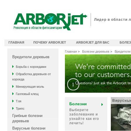
идеоканал Arborjet
Лидер в области 
ГЛАВНАЯ
ПОЧЕМУ ARBORJET
ARBORJET ДЛЯ ВАС
БОЛЕЗ
Главная
Болезни деревьев
Вредители
Вредители деревьев
Борьба с короедами
Обработка деревьев от
короеда
Минирующая моль
Галловый клещ
Вирусны
Тля
Болезни
Трипс
Выберите
заболевание и
Грибные болезни
узнайте как его
деревьев
лечить!
Вирусные болезни