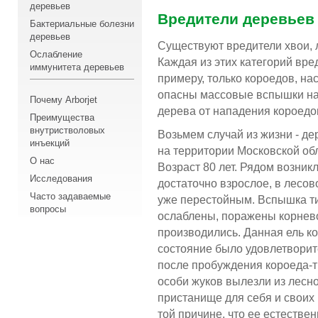
деревьев
Вредители деревьев
Бактериальные болезни
деревьев
Существуют вредители хвои, л
Ослабление
Каждая из этих категорий вре
иммунитета деревьев
примеру, только короедов, на
опасны массовые вспышки на
Почему Arborjet
дерева от нападения короедо
Преимущества
внутристволовых
Возьмем случай из жизни - д
инъекций
на территории Московской обл
О нас
Возраст 80 лет. Рядом возни
Исследования
достаточно взрослое, в лесов
Часто задаваемые
уже перестойным. Вспышка тип
вопросы
ослаблены, поражены корнево
производились. Данная ель к
состояние было удовлетворите
после пробуждения короеда-т
особи жуков вылезли из лесно
пристанище для себя и своих 
той причине, что ее естеств