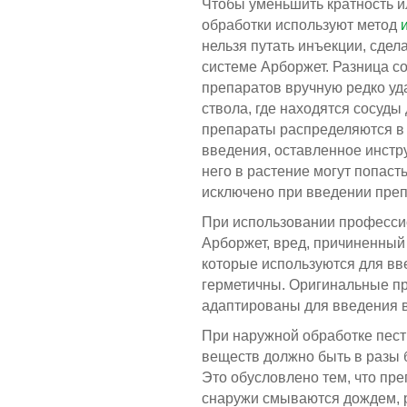
Чтобы уменьшить кратность и
обработки используют метод
нельзя путать инъекции, сдел
системе Арборжет. Разница со
препаратов вручную редко уд
ствола, где находятся сосуды 
препараты распределяются в 
введения, оставленное инстр
него в растение могут попаст
й видеоканал Arborjet
исключено при введении преп
При использовании професси
Арборжет, вред, причиненный
которые используются для вв
герметичны. Оригинальные п
адаптированы для введения в
При наружной обработке пес
веществ должно быть в разы 
Это обусловлено тем, что пр
снаружи смываются дождем, р