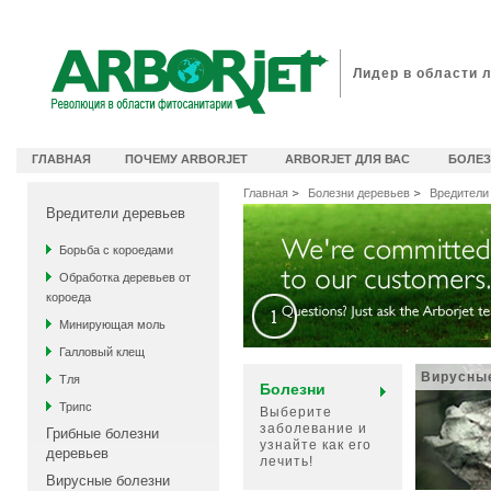
идеоканал Arborjet
Лидер в области 
ГЛАВНАЯ
ПОЧЕМУ ARBORJET
ARBORJET ДЛЯ ВАС
БОЛЕЗ
Главная
Болезни деревьев
Вредители
Вредители деревьев
Борьба с короедами
Обработка деревьев от
короеда
Минирующая моль
Галловый клещ
Вирусны
Тля
Болезни
Трипс
Выберите
заболевание и
Грибные болезни
узнайте как его
деревьев
лечить!
Вирусные болезни