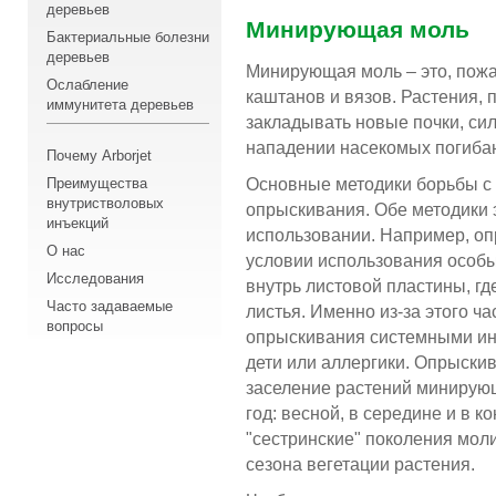
деревьев
Минирующая моль
Бактериальные болезни
деревьев
Минирующая моль – это, пожа
Ослабление
каштанов и вязов. Растения, 
иммунитета деревьев
закладывать новые почки, си
нападении насекомых погиба
Почему Arborjet
Преимущества
Основные методики борьбы с
внутристволовых
опрыскивания. Обе методики
инъекций
использовании. Например, о
О нас
условии использования особ
Исследования
внутрь листовой пластины, г
Часто задаваемые
листья. Именно из-за этого 
вопросы
опрыскивания системными ин
дети или аллергики. Опрыскив
заселение растений минирующ
год: весной, в середине и в к
"сестринские" поколения мол
сезона вегетации растения.