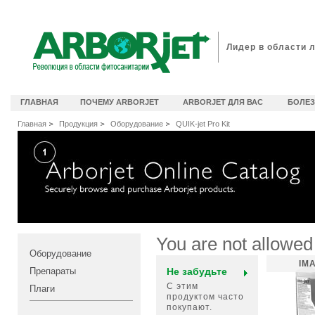
идеоканал Arborjet
Лидер в области 
ГЛАВНАЯ
ПОЧЕМУ ARBORJET
ARBORJET ДЛЯ ВАС
БОЛЕЗ
Главная
Продукция
Оборудование
QUIK-jet Pro Kit
You are not allowed
Оборудование
IMA
Препараты
Не забудьте
С этим
Плаги
продуктом часто
покупают.