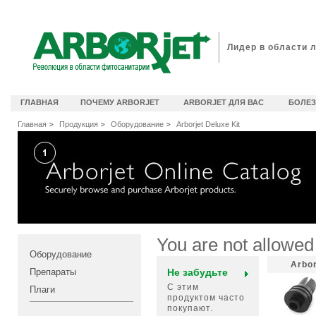
идеоканал Arborjet
Лидер в области 
ГЛАВНАЯ
ПОЧЕМУ ARBORJET
ARBORJET ДЛЯ ВАС
БОЛЕЗ
Главная
Продукция
Оборудование
Arborjet Deluxe Kit
You are not allowed
Оборудование
Arbo
Препараты
Не забудьте
С этим
Плаги
продуктом часто
покупают.