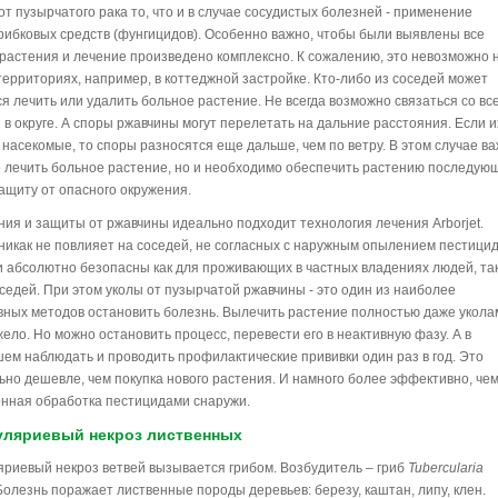
от пузырчатого рака то, что и в случае сосудистых болезней - применение
рибковых средств (фунгицидов). Особенно важно, чтобы были выявлены все
растения и лечение произведено комплексно. К сожалению, это невозможно 
территориях, например, в коттеджной застройке. Кто-либо из соседей может
ся лечить или удалить больное растение. Не всегда возможно связаться со вс
 в округе. А споры ржавчины могут перелетать на дальние расстояния. Если и
 насекомые, то споры разносятся еще дальше, чем по ветру. В этом случае в
о лечить больное растение, но и необходимо обеспечить растению последую
ащиту от опасного окружения.
ния и защиты от ржавчины идеально подходит технология лечения Arborjet.
никак не повлияет на соседей, не согласных с наружным опылением пестици
 абсолютно безопасны как для проживающих в частных владениях людей, так
оседей. При этом уколы от пузырчатой ржавчины - это один из наиболее
ных методов остановить болезнь. Вылечить растение полностью даже укола
жело. Но можно остановить процесс, перевести его в неактивную фазу. А в
ем наблюдать и проводить профилактические прививки один раз в год. Это
ьно дешевле, чем покупка нового растения. И намного более эффективно, че
нная обработка пестицидами снаружи.
уляриевый некроз лиственных
яриевый некроз ветвей вызывается грибом. Возбудитель – гриб
Tubercularia
Болезнь поражает лиственные породы деревьев: березу, каштан, липу, клен.