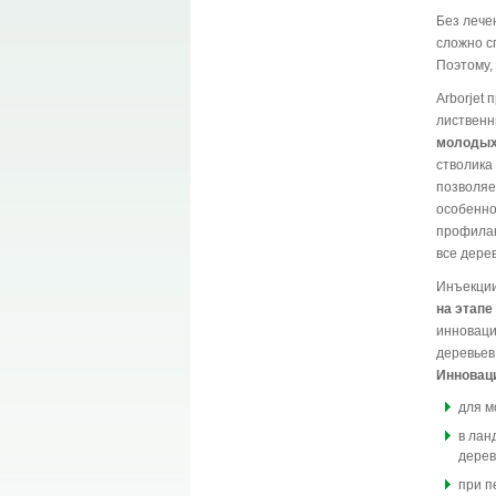
Без лече
сложно с
Поэтому,
Arborjet
лиственн
молодых
стволика
позволяе
особенно
профилак
все дере
Инъекции
на этапе
инноваци
деревьев
Инновац
для м
в лан
дерев
при п