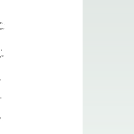
ки,
яет
их
ную
е
ие
-
й,