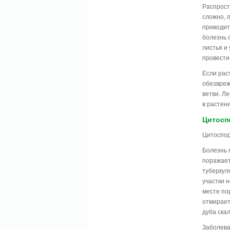
Распрост
сложно, 
приводит
болезнь 
листья и
провести
Если рас
обезвреж
ветви. Л
в растен
Цитосп
Цитоспор
Болезнь 
поражает
туберкул
участки 
месте по
отмирает
дуба скал
Заболева