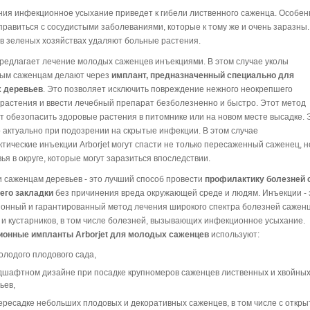
ния инфекционное усыхание приведет к гибели лиственного саженца. Особен
правиться с сосудистыми заболеваниями, которые к тому же и очень заразны.
 в зеленых хозяйствах удаляют больные растения.
 предлагает лечение молодых саженцев инъекциями. В этом случае уколы
ым саженцам делают через
имплант, предназначенный специально для
 деревьев
. Это позволяет исключить повреждение нежного неокрепшего
 растения и ввести лечебный препарат безболезненно и быстро. Этот метод
т обезопасить здоровые растения в питомнике или на новом месте высадке. 
 актуально при подозрении на скрытые инфекции. В этом случае
тические инъекции Arborjet могут спасти не только пересаженный саженец, н
вья в округе, которые могут заразиться впоследствии.
 саженцам деревьев - это лучший способ провести
профилактику болезней 
 его закладки
без причинения вреда окружающей среде и людям. Инъекции - 
онный и гарантированный метод лечения широкого спектра болезней сажен
 и кустарников, в том числе болезней, вызывающих инфекционное усыхание.
ионные импланты Arborjet для молодых саженцев
используют:
олодого плодового сада,
дшафтном дизайне при посадке крупномеров саженцев лиственных и хвойны
ьев,
ересадке небольших плодовых и декоративных саженцев, в том числе с откры