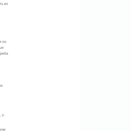
ть их
я по
ые
гриба
ия
, у
ром