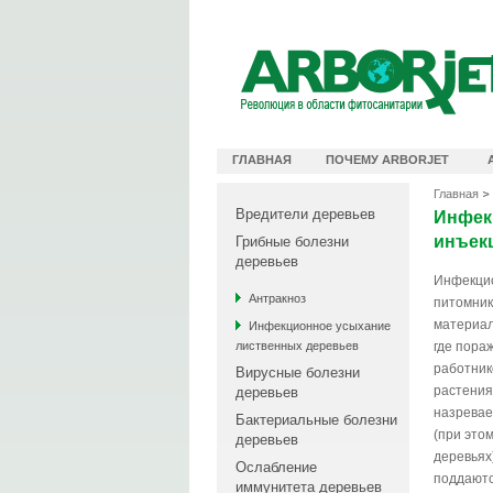
Официальный видеоканал Arborjet
ГЛАВНАЯ
ПОЧЕМУ ARBORJET
Главная
Официальный видеоканал Arborjet
Вредители деревьев
Инфек
инъекц
Грибные болезни
деревьев
Инфекцио
Антракноз
питомник
материал
Инфекционное усыхание
лиственных деревьев
где пора
работник
Вирусные болезни
растения
деревьев
назревае
Бактериальные болезни
(при это
деревьев
деревьях
Ослабление
поддаютс
иммунитета деревьев