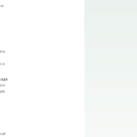
но
Это
о и
сада
это
цев
х
той