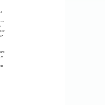
на
еми
х
ажно
щую
дами.
 и
ми
м