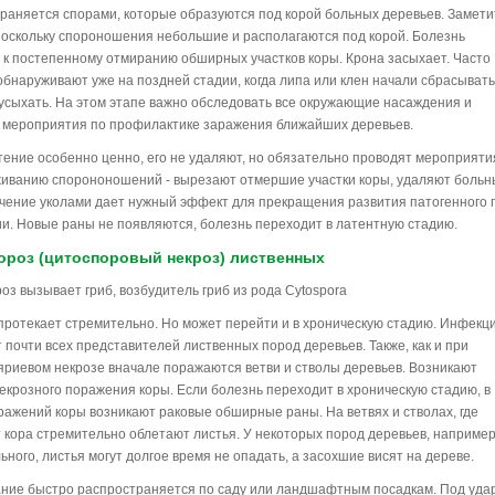
раняется спорами, которые образуются под корой больных деревьев. Замети
поскольку спороношения небольшие и располагаются под корой. Болезнь
 к постепенному отмиранию обширных участков коры. Крона засыхает. Часто
обнаруживают уже на поздней стадии, когда липа или клен начали сбрасывать
 усыхать. На этом этапе важно обследовать все окружающие насаждения и
 мероприятия по профилактике заражения ближайших деревьев.
тение особенно ценно, его не удаляют, но обязательно проводят мероприяти
иванию спорононошений - вырезают отмершие участки коры, удаляют больн
ечение уколами дает нужный эффект для прекращения развития патогенного 
ии. Новые раны не появляются, болезнь переходит в латентную стадию.
ороз (цитоспоровый некроз) лиственных
оз вызывает гриб, возбудитель гриб из рода Cytospora
протекает стремительно. Но может перейти и в хроническую стадию. Инфекц
 почти всех представителей лиственных пород деревьев. Также, как и при
яриевом некрозе вначале поражаются ветви и стволы деревьев. Возникают
некрозного поражения коры. Если болезнь переходит в хроническую стадию, в
ражений коры возникают раковые обширные раны. На ветвях и стволах, где
 кора стремительно облетают листья. У некоторых пород деревьев, например
ьного, листья могут долгое время не опадать, а засохшие висят на дереве.
ние быстро распространяется по саду или ландшафтным посадкам. Под уда