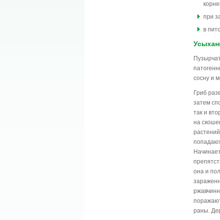
корне
при з
в пит
Усыхан
Пузырчат
патогенн
сосну и 
Гриб раз
затем сп
так и вто
на скоше
растений
попадают
Начинает
препятст
она и пол
зараженн
ржавчинн
поражают
раны. Де