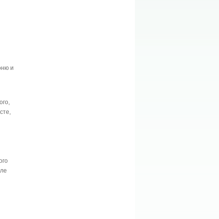
оню и
ого,
сте,
ого
оле