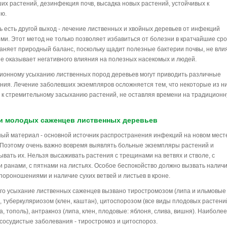
их растений, дезинфекция почв, высадка новых растений, устойчивых к
ию.
ь есть другой выход - лечение лиственных и хвойных деревьев от инфекций
ми. Этот метод не только позволяет избавиться от болезни в кратчайшие сро
раняет природный баланс, поскольку щадит полезные бактерии почвы, не вли
 не оказывает негативного влияния на полезных насекомых и людей.
ионному усыханию лиственных пород деревьев могут приводить различные
ния. Лечение заболевших экземпляров осложняется тем, что некоторые из н
 к стремительному засыханию растений, не оставляя времени на традицион
и молодых саженцев лиственных деревьев
ый материал - основной источник распространения инфекций на новом мест
 Поэтому очень важно вовремя выявлять больные экземпляры растений и
ывать их. Нельзя высаживать растения с трещинами на ветвях и стволе, с
 ранами, с пятнами на листьях. Особое беспокойство должно вызвать налич
спороношениями и наличие сухих ветвей и листьев в кроне.
го усыхание лиственных саженцев вызвано тиростромозом (липа и ильмовые 
), туберкуляриозом (клен, каштан), цитоспорозом (все виды плодовых растени
а, тополь), антракноз (липа, клен, плодовые: яблоня, слива, вишня). Наиболее
сосудистые заболевания - тиростромоз и цитоспороз.