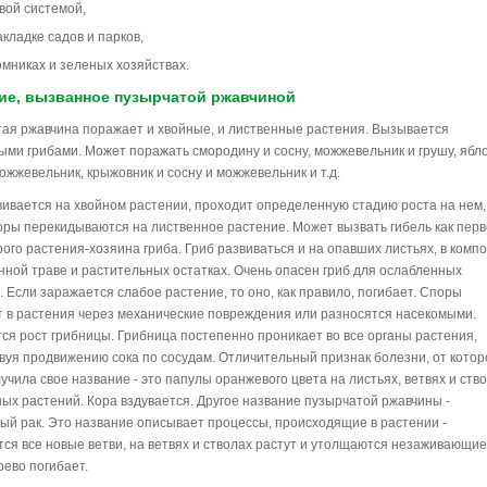
вой системой,
акладке садов и парков,
омниках и зеленых хозяйствах.
ие, вызванное пузырчатой ржавчиной
ая ржавчина поражает и хвойные, и лиственные растения. Вызывается
ыми грибами. Может поражать смородину и сосну, можжевельник и грушу, ябл
можжевельник, крыжовник и сосну и можжевельник и т.д.
вивается на хвойном растении, проходит определенную стадию роста на нем,
оры перекидываются на лиственное растение. Может вызвать гибель как перв
рого растения-хозяина гриба. Гриб развиваться и на опавших листьях, в компо
нной траве и растительных остатках. Очень опасен гриб для ослабленных
. Если заражается слабое растение, то оно, как правило, погибает. Споры
 в растения через механические повреждения или разносятся насекомыми.
ся рост грибницы. Грибница постепенно проникает во все органы растения,
вуя продвижению сока по сосудам. Отличительный признак болезни, от котор
учила свое название - это папулы оранжевого цвета на листьях, ветвях и ств
ых растений. Кора вздувается. Другое название пузырчатой ржавчины -
ый рак. Это название описывает процессы, происходящие в растении -
ся все новые ветви, на ветвях и стволах растут и утолщаются незаживающие
рево погибает.