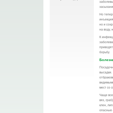
заболевш
засыхан
Но тепер
инъекция
но и сох
на воду,
К инфекц
заболева
приводят
борьбу.
Болезн
Посадочн
высадки.
отбраков
видимыми
мест со 
Чаще все
вяз, граб
клен, лип
опасные 