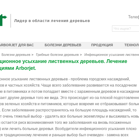
Теле
Лидер в области лечения деревьев
ARBORJET ДЛЯ ВАС
БОЛЕЗНИ ДЕРЕВЬЕВ
ПРОДУКЦИЯ
ТЕХНОЛ
Болезни деревьев
Грибные болезни деревьев
Инфекционное усыхание листвен
ционное усыхание лиственных деревьев. Лечение
иями Arborjet.
нное усыхание лиственных деревьев - проблема городских насаждений,
ов и частных хозяйств. Чаще всего заболевание развивается на посадочном
е в питомниках и потом попадает вместе с зараженным деревом в насаждени
жает другие деревья того же вида. Это происходит из-за плохой подготовленн
ов зеленых хозяйств и питомников, которые вовремя не отбраковывают боль
. Если заболевание распространилось на большую площадь насаждений, то
т очень тяжелый выбор - удалять все больные экземпляры и высаживать нов
м остается риск возникновения того же заболевания на вновь посаженных
) или лечить больные деревья. Возбудители инфекционного усыхания плохо
я традиционному лечению и раньше выбор был очевиден - замена всех