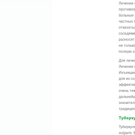
Лечение 
противог
больные 
частных 
отказать
соседями
разносят
не тольк
полную з
Для лече
Лечение 
Инъекции
для их с
эффектив
очень тя
дальнейш
значител
традицио
Туберк
Туберкул
vulgaris.